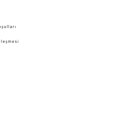
şulları
zleşmesi