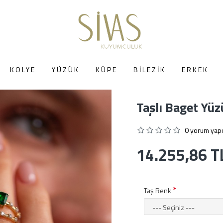
KOLYE
YÜZÜK
KÜPE
BILEZIK
ERKEK
Taşlı Baget Yüz
0 yorum yapı
14.255,86 T
Taş Renk