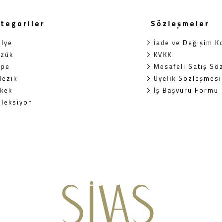
tegoriler
Sözleşmeler
olye
İade ve Değişim Ko
üzük
KVKK
üpe
Mesafeli Satış Sö
lezik
Üyelik Sözleşmesi
rkek
İş Başvuru Formu
oleksiyon