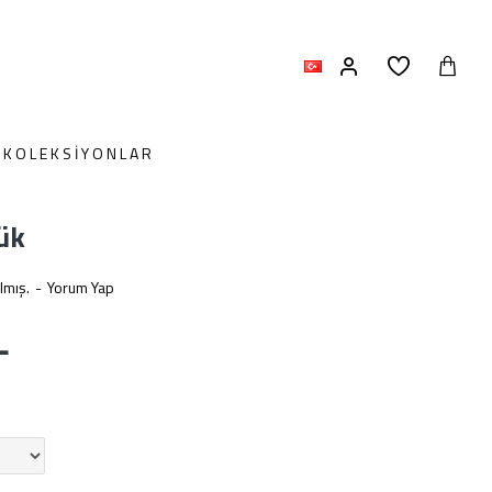
KOLEKSIYONLAR
ük
lmış.
-
Yorum Yap
L