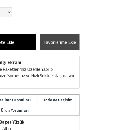
te Ekle
Favorilerime Ekle
ilgi Ekranı
 Paketlerimiz Özenle Yapılıp
ize Sorunsuz ve Hızlı Şekilde Ulaşmasını
eslimat Kosulları
İade Ve Degisim
Ürün Yorumları
 Baget Yüzük
ı Altın