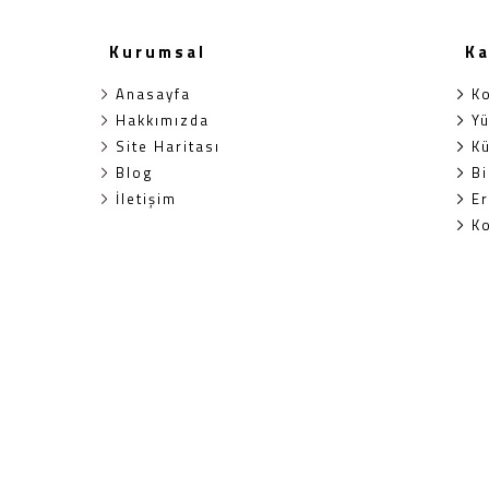
Kurumsal
Ka
Anasayfa
K
Hakkımızda
Y
Site Haritası
K
Blog
Bi
İletişim
E
K