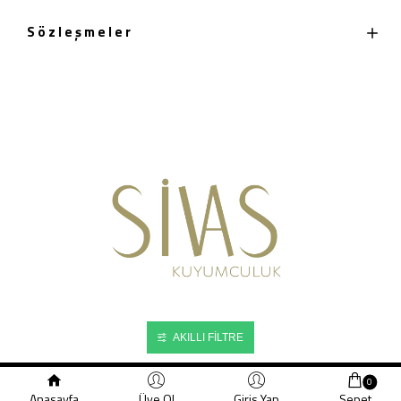
Sözleşmeler
AKILLI FILTRE
0
© Sivas Kuyumculuk 2024
Anasayfa
Üye Ol
Giris Yap
Sepet