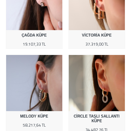
ÇAĞDA KÜPE
VICTORIA KÜPE
19.107,33 TL
37.319,00 TL
MELODY KÜPE
CIRCLE TAŞLI SALLANTI
KÜPE
58.217,64 TL
34.482,76 TL