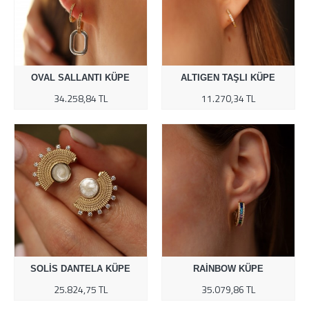
OVAL SALLANTI KÜPE
ALTIGEN TAŞLI KÜPE
34.258,84 TL
11.270,34 TL
SOLIS DANTELA KÜPE
RAINBOW KÜPE
25.824,75 TL
35.079,86 TL