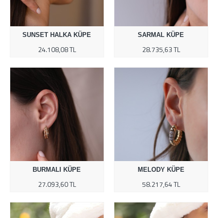
SUNSET HALKA KÜPE
SARMAL KÜPE
24.108,08 TL
28.735,63 TL
BURMALI KÜPE
MELODY KÜPE
27.093,60 TL
58.217,64 TL