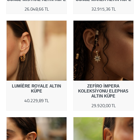
26.048,66 TL
32.915,36 TL
LUMIÈRE ROYALE ALTIN
ZEFIRO İMPERA
KÜPE
KOLEKSIYONU ELEPHAS
ALTIN KÜPE
40.229,89 TL
29.920,00 TL