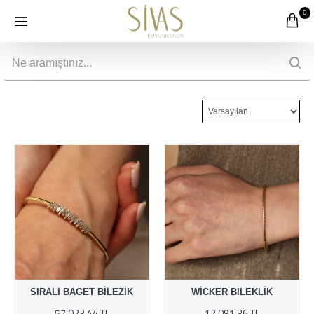
0
SIRALI BAGET BILEZIK
WICKER BILEKLIK
57.023,44 TL
12.091,36 TL